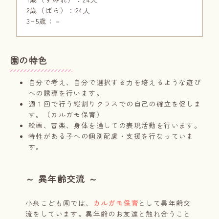
2歳（ばら）：24人
3~5歳：－
園の特色
自分で考え、自分で選択する力を培えるような遊び
への誘導を行います。
週１回で行う縦割りクラスでの自己の確立を促しま
す。（カルガモ保育）
絵画、音楽、身体を通しての表現活動を行います。
特性がある子への個別配慮・支援を行なっていま
す。
～ 異年齢交流 ～
小泉こども園では、
カルガモ保育
として異年齢交
流をしています。異年齢のお友達と触れ合うこと